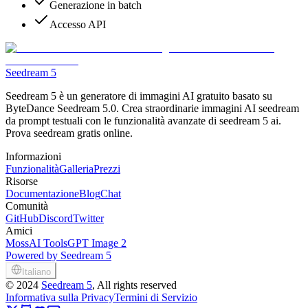
Generazione in batch
Accesso API
Seedream 5
Seedream 5 è un generatore di immagini AI gratuito basato su
ByteDance Seedream 5.0. Crea straordinarie immagini AI seedream
da prompt testuali con le funzionalità avanzate di seedream 5 ai.
Prova seedream gratis online.
Informazioni
Funzionalità
Galleria
Prezzi
Risorse
Documentazione
Blog
Chat
Comunità
GitHub
Discord
Twitter
Amici
MossAI Tools
GPT Image 2
Powered by Seedream 5
Italiano
©
2024
Seedream 5
, All rights reserved
Informativa sulla Privacy
Termini di Servizio