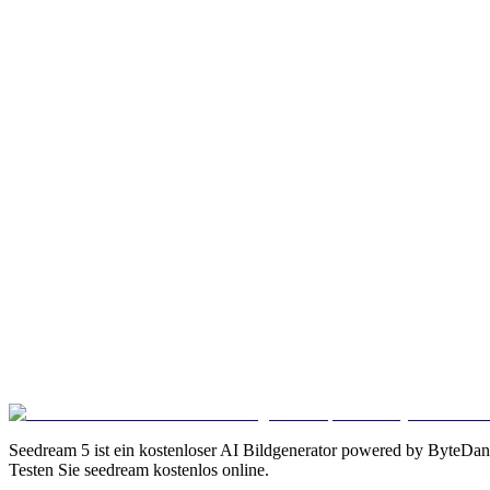
Porträtfotografie
Atemberaubendes Seedream KI-Porträt mit professioneller Beleuchtu
Anime-Kunststil
Schöne Anime-Stil Seedream KI-Illustration mit Kirschblüten, generi
KI-Galerie-Sammlung
Vielfältige Sammlung von Seedream KI-Kunstwerken, die mehrere Sti
Stil-Transfer-Kunst
Originalfotos in mehrere künstlerische Stile transformiert mit Seedre
Bildverbesserung
Vorher-Nachher-Vergleich zeigt Seedream KI-Bildverbesserung pow
Seedream 5 ist ein kostenloser AI Bildgenerator powered by ByteDanc
Testen Sie seedream kostenlos online.