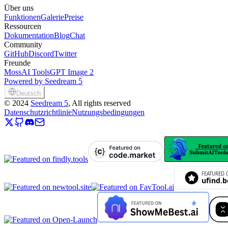
Über uns
Funktionen
Galerie
Preise
Ressourcen
Dokumentation
Blog
Chat
Community
GitHub
Discord
Twitter
Freunde
MossAI Tools
GPT Image 2
Powered by Seedream 5
Deutsch
©
2024
Seedream 5
, All rights reserved
Datenschutzrichtlinie
Nutzungsbedingungen