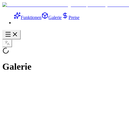
Funktionen
Galerie
Preise
Galerie
Atemberaubende Landschaft
Fotorealistisches Seedream KI-Bild eines Bergsonnenuntergangs mit 