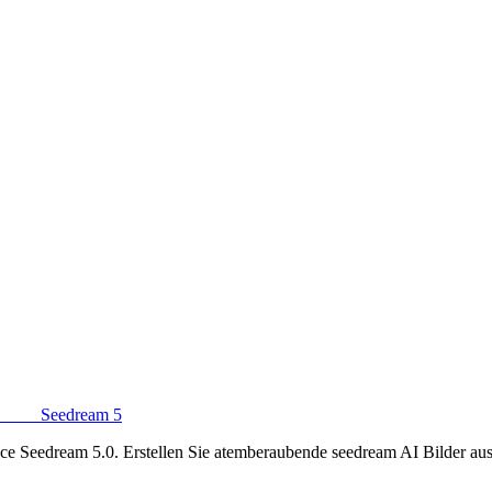
ng und Bokeh-Hintergrundeffekten, generiert von Seedream 5.0 Image
ert von Seedream 5.0 Text-zu-Bild
le zeigt, generiert von Seedream 5.0 Image
am KI-Stil-Transfer mit Seedream 5.0
ered by Seedream 5.0 Technologie
Seedream 5
e Seedream 5.0. Erstellen Sie atemberaubende seedream AI Bilder aus 