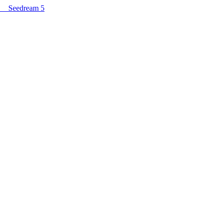
Seedream 5
dramatischen Wolken und Seereflexion, generiert von Seedream 5.0